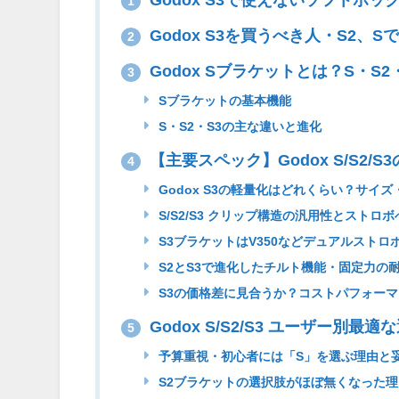
1
Godox S3を買うべき人・S2、S
2
Godox Sブラケットとは？S・S
3
Sブラケットの基本機能
S・S2・S3の主な違いと進化
【主要スペック】Godox S/S2/
4
Godox S3の軽量化はどれくらい？サイ
S/S2/S3 クリップ構造の汎用性とストロ
S3ブラケットはV350などデュアルストロ
S2とS3で進化したチルト機能・固定力の
S3の価格差に見合うか？コストパフォー
Godox S/S2/S3 ユーザー別最
5
予算重視・初心者には「S」を選ぶ理由と
S2ブラケットの選択肢がほぼ無くなった理