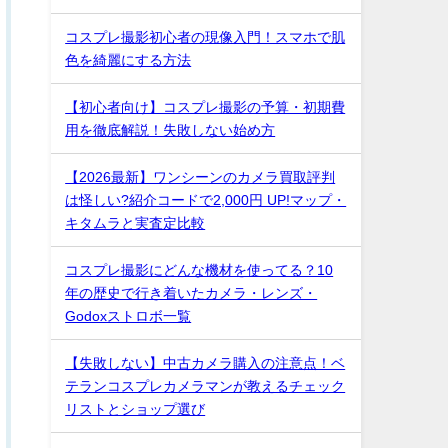
コスプレ撮影初心者の現像入門！スマホで肌
色を綺麗にする方法
【初心者向け】コスプレ撮影の予算・初期費
用を徹底解説！失敗しない始め方
【2026最新】ワンシーンのカメラ買取評判
は怪しい?紹介コードで2,000円 UP!マップ・
キタムラと実査定比較
コスプレ撮影にどんな機材を使ってる？10
年の歴史で行き着いたカメラ・レンズ・
Godoxストロボ一覧
【失敗しない】中古カメラ購入の注意点！ベ
テランコスプレカメラマンが教えるチェック
リストとショップ選び