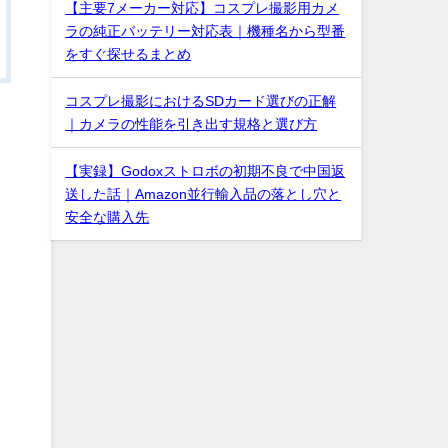
【主要7メーカー対応】コスプレ撮影用カメ
ラの純正バッテリー対応表｜機種名から型番
をすぐ探せるまとめ
コスプレ撮影におけるSDカード選びの正解
｜カメラの性能を引き出す規格と選び方
【実録】Godoxストロボの初期不良で中国返
送した話｜Amazon並行輸入品の落とし穴と
安全な購入先