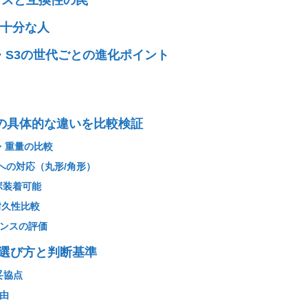
で十分な人
2・S3の世代ごとの進化ポイント
S3の具体的な違いを比較検証
ズ・重量の比較
ボへの対応（丸形/角形）
ボ装着可能
耐久性比較
マンスの評価
適な選び方と判断基準
妥協点
由