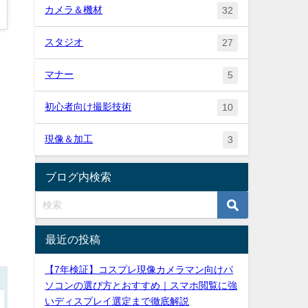
カメラ＆機材
32
スタジオ
27
マナー
5
初心者向け撮影技術
10
現像＆加工
3
ブログ内検索
最近の投稿
【7年検証】コスプレ現像カメラマン向けパ
ソコンの選び方とおすすめ｜スマホ閲覧に強
いディスプレイ選定まで徹底解説