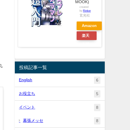
MOOK)
created
by
Rinker
玄光社
Amazon
楽天
分
市場
丸
投稿記事一覧
English
6
お役立ち
5
イベント
8
幕張メッセ
8