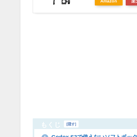
Amazon
楽
もくじ
[
隠す
]
Godox S3で使えないソフトボ