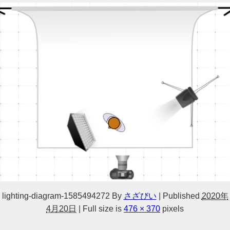
lighting-diagram-1585494272
By
さざびい
|
Published
2020年
4月20日
|
Full size is
476 × 370
pixels