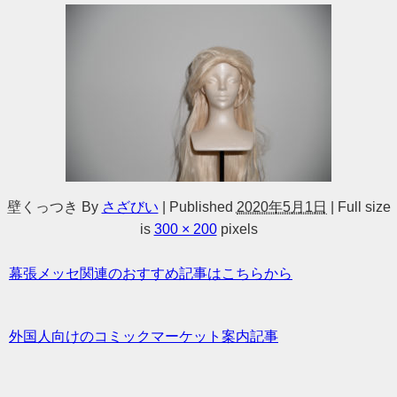
壁くっつき
By
さざびい
|
Published
2020年5月1日
|
Full size
is
300 × 200
pixels
幕張メッセ関連のおすすめ記事はこちらから
外国人向けのコミックマーケット案内記事